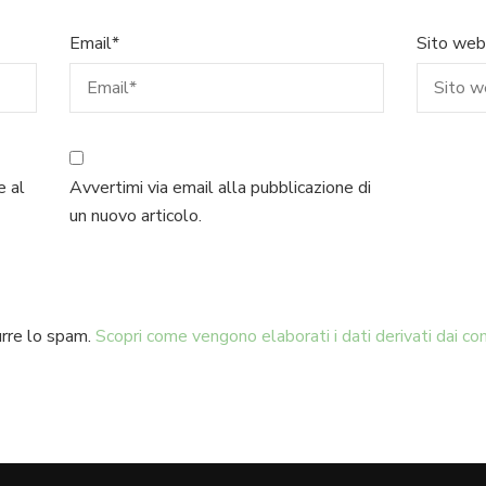
Email
*
Sito web
e al
Avvertimi via email alla pubblicazione di
un nuovo articolo.
urre lo spam.
Scopri come vengono elaborati i dati derivati dai c