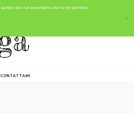
e questo sito noi assumiamo che tu ne sia felice.
ga
CONTATTAMI