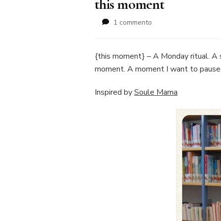
this moment
su
1 commento
this
moment
{this moment} – A Monday ritual. A 
moment. A moment I want to pause,
Inspired by
Soule Mama