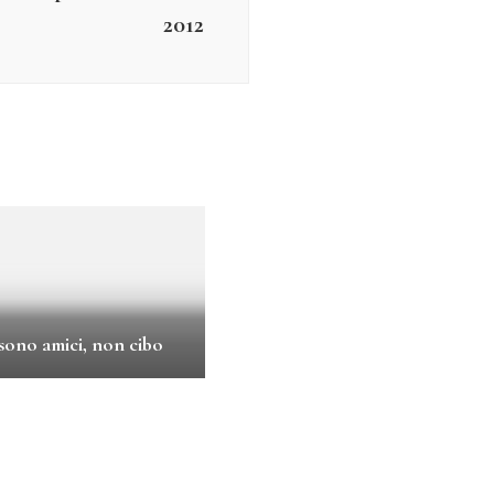
2012
i sono amici, non cibo