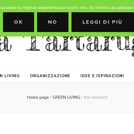
ssa avere la migliore esperienza sul nostro sito. Se continui ad utilizzar
OK
NO
LEGGI DI PIÙ
a Tartaru
N LIVING
ORGANIZZAZIONE
IDEE E ISPIRAZIONI
Home page
/
GREEN LIVING
/
this moment