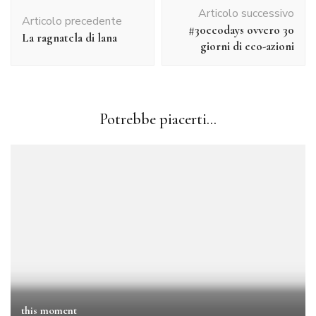
Navigazione
Articolo successivo
articolo
Articolo precedente
#30ecodays ovvero 30
La ragnatela di lana
giorni di eco-azioni
Potrebbe piacerti...
this moment