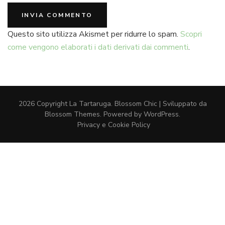
Questo sito utilizza Akismet per ridurre lo spam.
Scopri
come vengono elaborati i dati derivati dai commenti
.
2026 Copyright
La Tartaruga
.
Blossom Chic | Sviluppato da
Blossom Themes
. Powered by
WordPress
.
Privacy e Cookie Policy