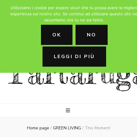
Utilizziamo i cookie per essere sicuri che tu possa avere la miglior
esperienza sul nostro sito. Se continui ad utilizzare questo sito no
assumiamo che tu ne sia felice.
La
OK
NO
LEGGI DI PIÙ
Tartarug
Home page
/
GREEN LIVING
/
This Moment