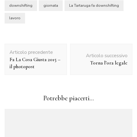
downshifting
giornata
La Tartaruga fa downshifting
lavoro
Navigazione
Articolo precedente
articolo
Articolo successivo
Fa La Cosa Giusta 2015 –
Torna l’ora legale
il photopost
Potrebbe piacerti...