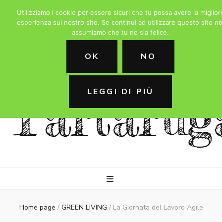
Utilizziamo i cookie per essere sicuri che tu possa avere la miglior
esperienza sul nostro sito. Se continui ad utilizzare questo sito no
assumiamo che tu ne sia felice.
La
OK
NO
LEGGI DI PIÙ
Tartarug
Home page
/
GREEN LIVING
/
La Giornata del Lavoro Agile