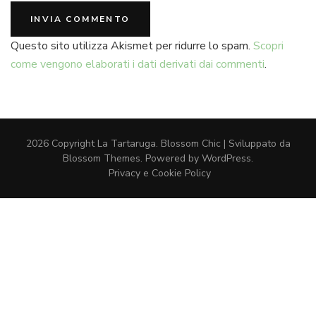
Questo sito utilizza Akismet per ridurre lo spam.
Scopri
come vengono elaborati i dati derivati dai commenti
.
2026 Copyright
La Tartaruga
.
Blossom Chic | Sviluppato da
Blossom Themes
. Powered by
WordPress
.
Privacy e Cookie Policy