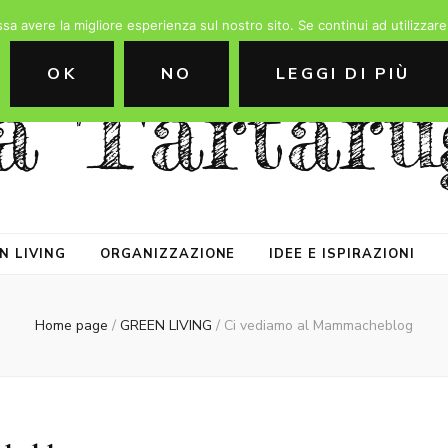
ssa avere la migliore esperienza sul nostro sito. Se continui ad utilizzar
OK
NO
LEGGI DI PIÙ
a Tartaru
N LIVING
ORGANIZZAZIONE
IDEE E ISPIRAZIONI
Home page
/
GREEN LIVING
/
Ci vediamo al Mammacheblog