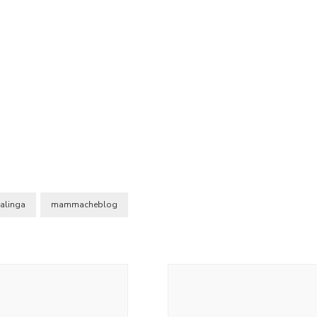
salinga
mammacheblog