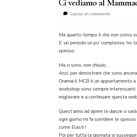
Ci vediamo al Mamma
su
Lascia un commento
Ci
vediamo
al
Ma quanto tempo è che non scrivo su
Mammachebl
E’ un periodo un po’ complesso, ho ta
spesso.
Ma ci sono, non chiudo…
Anzi, per dimostrare che sono ancor
Oramai il MCB è un appuntamento a c
workshop sono sempre interessanti e 
migliorare e a continuare questa web-
Quest’anno ad aprire le danze ci sarà
ogni giorno mi fa sorridere (e spess
come Elasti !
Poi per tutta la giornata si sussegu