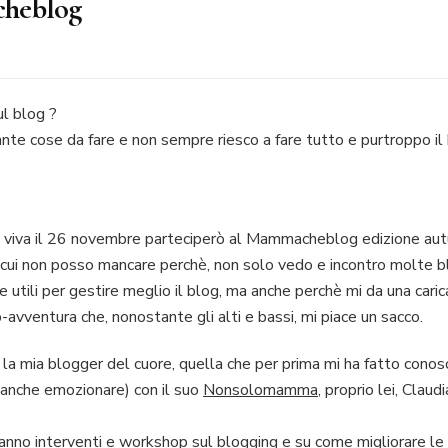
cheblog
l blog ?
og
nte cose da fare e non sempre riesco a fare tutto e purtroppo il b
a viva il 26 novembre parteciperò al Mammacheblog edizione aut
ui non posso mancare perchè, non solo vedo e incontro molte bl
utili per gestire meglio il blog, ma anche perchè mi da una caric
avventura che, nonostante gli alti e bassi, mi piace un sacco.
 la mia blogger del cuore, quella che per prima mi ha fatto conosc
o anche emozionare) con il suo
Nonsolomamma
, proprio lei, Clau
iranno interventi e workshop sul blogging e su come migliorare le