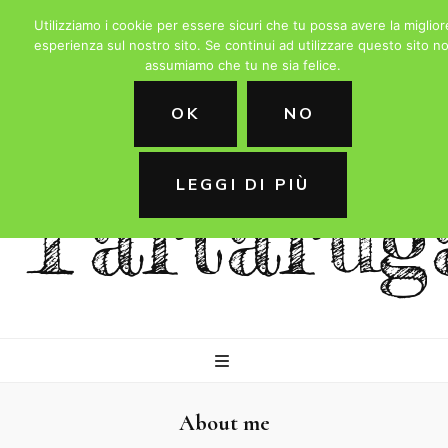
Utilizziamo i cookie per essere sicuri che tu possa avere la miglior
esperienza sul nostro sito. Se continui ad utilizzare questo sito no
assumiamo che tu ne sia felice.
La
OK
NO
LEGGI DI PIÙ
Tartarug
About me