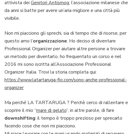
attivista dei
Genitori Antismog
, l’associazione milanese che
da anni si batte per avere un’aria migliore e una città più
vivibile.
Non mi piacciono gli sprechi, sia di tempo che di risorse, per
questo amo l’
organizzazione
. Ho deciso di diventare
Professional Organizer per aiutare altre persone a trovare
un metodo per diventarlo, ho frequentato un corso e nel
2016 mi sono iscritta all’Associazione Professional
Organizer Italia. Trovi la storia completa qui:
https://www.latartaruga-fio.com/sono-anche-professional-
organizer
Ma perché LA TARTARUGA ? Perchè cerco di rallentare e
scoprire il mio “
mare di gelato
“, in altre parole, di fare
downshifting
: il tempo è troppo prezioso per sprecarlo
facendo cose che non mi piacciono.
Mi piace lavorare con le mani usando materiali di recupero,