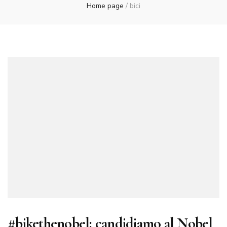
Home page
/
bici
#bikethenobel: candidiamo al Nobel