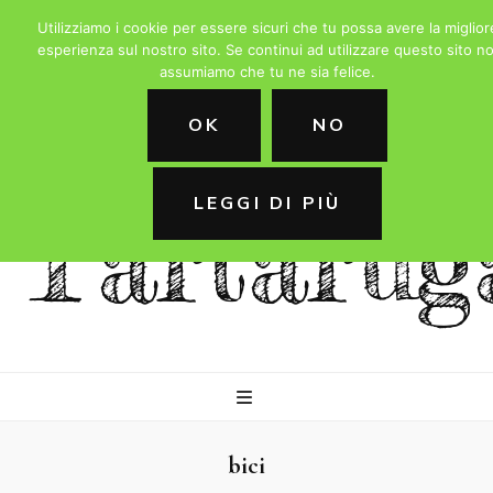
Utilizziamo i cookie per essere sicuri che tu possa avere la miglior
esperienza sul nostro sito. Se continui ad utilizzare questo sito no
assumiamo che tu ne sia felice.
La
OK
NO
LEGGI DI PIÙ
Tartarug
bici