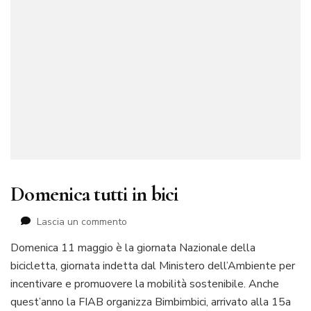
Domenica tutti in bici
su
Lascia un commento
Domenica
Domenica 11 maggio è la giornata Nazionale della
tutti
bicicletta, giornata indetta dal Ministero dell’Ambiente per
in
bici
incentivare e promuovere la mobilità sostenibile. Anche
quest’anno la FIAB organizza Bimbimbici, arrivato alla 15a