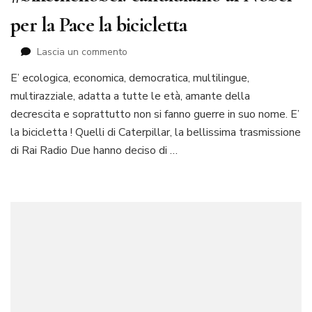
per la Pace la bicicletta
su
Lascia un commento
#bikethenobel:
E’ ecologica, economica, democratica, multilingue,
candidiamo
multirazziale, adatta a tutte le età, amante della
al
Nobel
decrescita e soprattutto non si fanno guerre in suo nome. E’
per
la bicicletta ! Quelli di Caterpillar, la bellissima trasmissione
la
di Rai Radio Due hanno deciso di …
Pace
la
bicicletta