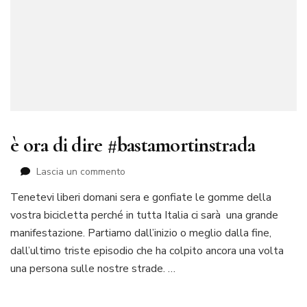
è ora di dire #bastamortinstrada
su
Lascia un commento
è
Tenetevi liberi domani sera e gonfiate le gomme della
ora
vostra bicicletta perché in tutta Italia ci sarà una grande
di
dire
manifestazione. Partiamo dall’inizio o meglio dalla fine,
#bastamortinstrada
dall’ultimo triste episodio che ha colpito ancora una volta
una persona sulle nostre strade. …