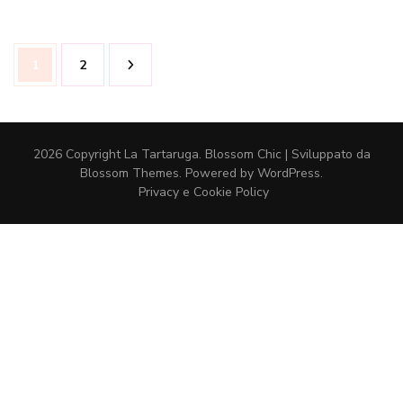
Paginazione
Pagina
Pagina
1
2
degli
articoli
2026 Copyright
La Tartaruga
.
Blossom Chic | Sviluppato da
Blossom Themes
. Powered by
WordPress
.
Privacy e Cookie Policy