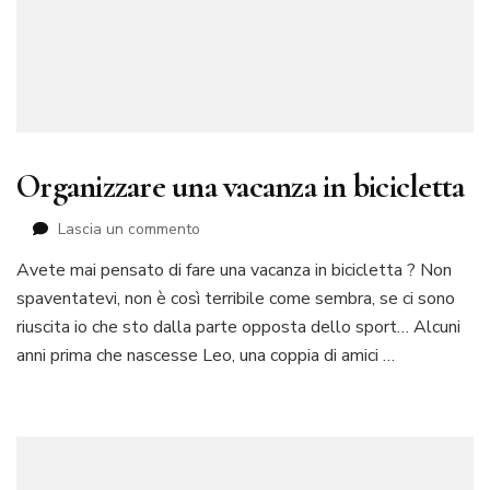
Organizzare una vacanza in bicicletta
su
Lascia un commento
Organizzare
Avete mai pensato di fare una vacanza in bicicletta ? Non
una
spaventatevi, non è così terribile come sembra, se ci sono
vacanza
in
riuscita io che sto dalla parte opposta dello sport… Alcuni
bicicletta
anni prima che nascesse Leo, una coppia di amici …