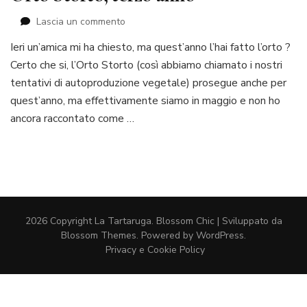
su
Lascia un commento
Orto
Ieri un’amica mi ha chiesto, ma quest’anno l’hai fatto l’orto ?
Storto,
Certo che si, l’Orto Storto (così abbiamo chiamato i nostri
terzo
anno
tentativi di autoproduzione vegetale) prosegue anche per
quest’anno, ma effettivamente siamo in maggio e non ho
ancora raccontato come …
2026 Copyright
La Tartaruga
.
Blossom Chic | Sviluppato da
Blossom Themes
. Powered by
WordPress
.
Privacy e Cookie Policy