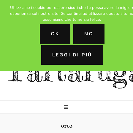
Utilizziamo i cookie per essere sicuri che tu possa avere la miglior
esperienza sul nostro sito. Se continui ad utilizzare questo sito no
assumiamo che tu ne sia felice.
La
OK
NO
LEGGI DI PIÙ
Tartarug
orto