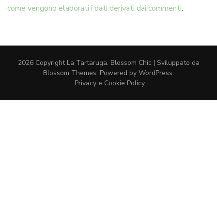
come vengono elaborati i dati derivati dai commenti
.
2026 Copyright
La Tartaruga
.
Blossom Chic | Sviluppato da
Blossom Themes
. Powered by
WordPress
.
Privacy e Cookie Policy