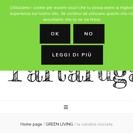
Utilizziamo i cookie per essere sicuri che tu possa avere la miglior
esperienza sul nostro sito. Se continui ad utilizzare questo sito no
assumiamo che tu ne sia felice.
La
OK
NO
LEGGI DI PIÙ
Tartarug
Home page
/
GREEN LIVING
/
la candela riciclata