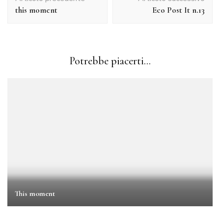
articolo
this moment
Eco Post It n.13
Potrebbe piacerti...
This moment