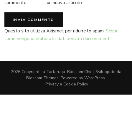
commento.
un nuovo articolo.
Questo sito utilizza Akismet per ridurre lo spam.
Scopri
come vengono elaborati i dati derivati dai commenti
.
2026 Copyright
La Tartaruga
.
Blossom Chic | Sviluppato da
Blossom Themes
. Powered by
WordPress
.
Privacy e Cookie Policy