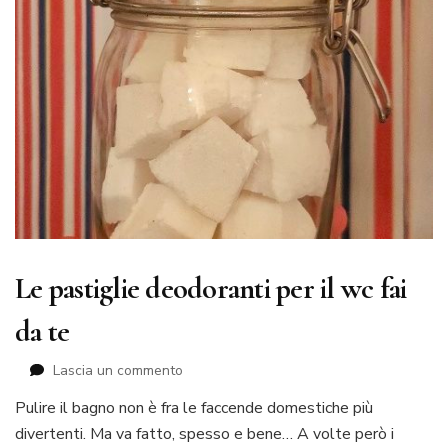
Le pastiglie deodoranti per il wc fai
da te
su
Lascia un commento
Le
Pulire il bagno non è fra le faccende domestiche più
pastiglie
divertenti. Ma va fatto, spesso e bene… A volte però i
deodoranti