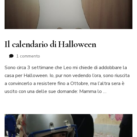
Il calendario di Halloween
su
1 commento
Il
Sono circa 3 settimane che Leo mi chiede di addobbare la
calendario
casa per Halloween. Io, pur non vedendo l’ora, sono riuscita
di
Halloween
a convincerlo a resistere fino a Ottobre, ma l’altra sera è
uscito con una delle sue domande: Mamma lo …