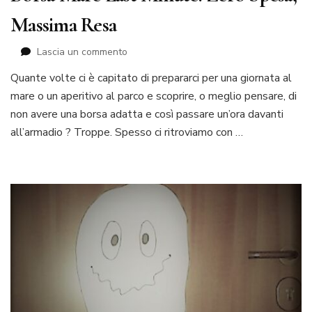
Massima Resa
su
Lascia un commento
Borsa
Quante volte ci è capitato di prepararci per una giornata al
Mare
mare o un aperitivo al parco e scoprire, o meglio pensare, di
Last
Minute:
non avere una borsa adatta e così passare un’ora davanti
Zero
all’armadio ? Troppe. Spesso ci ritroviamo con …
Spesa,
Massima
Resa