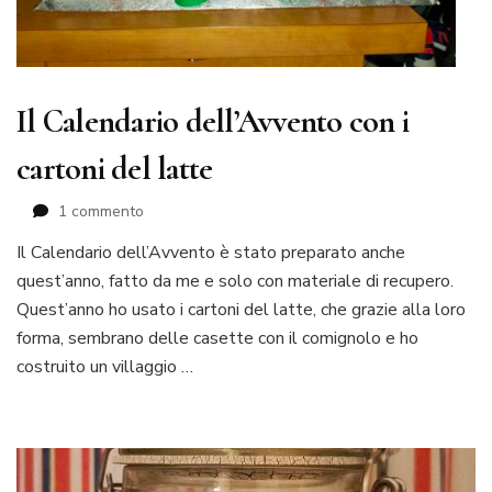
Il Calendario dell’Avvento con i
cartoni del latte
su
1 commento
Il
Il Calendario dell’Avvento è stato preparato anche
Calendario
quest’anno, fatto da me e solo con materiale di recupero.
dell’Avvento
con
Quest’anno ho usato i cartoni del latte, che grazie alla loro
i
forma, sembrano delle casette con il comignolo e ho
cartoni
costruito un villaggio …
del
latte