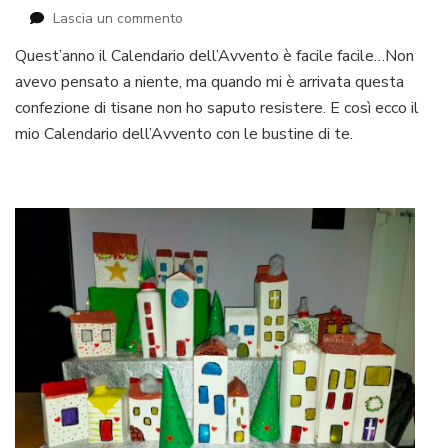
su
Lascia un commento
Il
Quest’anno il Calendario dell’Avvento è facile facile…Non
Calendario
avevo pensato a niente, ma quando mi è arrivata questa
dell’Avvento
con
confezione di tisane non ho saputo resistere. E così ecco il
le
mio Calendario dell’Avvento con le bustine di te.
bustine
di
te