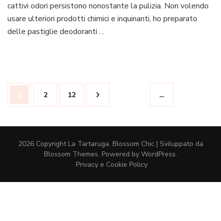
per
cattivi odori persistono nonostante la pulizia. Non volendo
il
usare ulteriori prodotti chimici e inquinanti, ho preparato
wc
delle pastiglie deodoranti …
fai
da
te
Paginazione
Pagina
Pagina
Pagina
1
2
12
…
degli
articoli
2026 Copyright
La Tartaruga
.
Blossom Chic | Sviluppato da
Blossom Themes
. Powered by
WordPress
.
Privacy e Cookie Policy