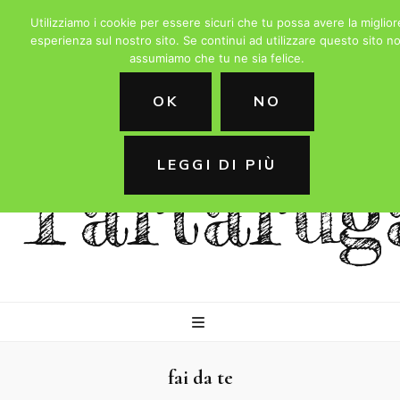
Utilizziamo i cookie per essere sicuri che tu possa avere la miglior
esperienza sul nostro sito. Se continui ad utilizzare questo sito no
assumiamo che tu ne sia felice.
La
OK
NO
LEGGI DI PIÙ
Tartarug
fai da te