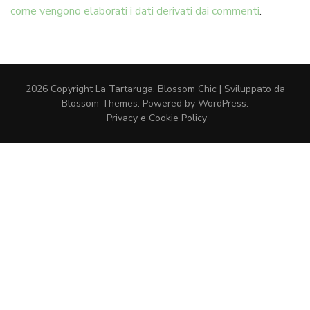
come vengono elaborati i dati derivati dai commenti
.
2026 Copyright
La Tartaruga
.
Blossom Chic | Sviluppato da
Blossom Themes
. Powered by
WordPress
.
Privacy e Cookie Policy