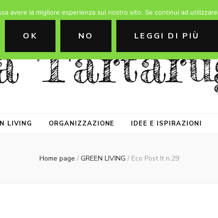
ssa avere la migliore esperienza sul nostro sito. Se continui ad utilizzar
OK
NO
LEGGI DI PIÙ
a Tartaru
N LIVING
ORGANIZZAZIONE
IDEE E ISPIRAZIONI
Home page
/
GREEN LIVING
/
Eco Post It n.29