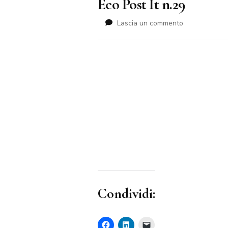
Eco Post It n.29
su
Lascia un commento
Eco
Post
It
n.29
Condividi: