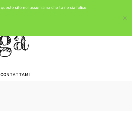
e questo sito noi assumiamo che tu ne sia felice.
ga
CONTATTAMI