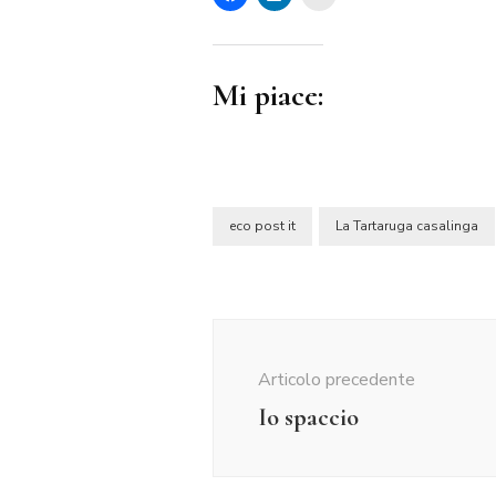
Mi piace:
eco post it
La Tartaruga casalinga
Navigazione
articolo
Articolo precedente
Io spaccio