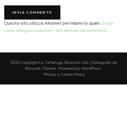
Questo sito utilizza Akismet per ridurre lo spam.
Scopri
come vengono elaborati i dati derivati dai commenti
.
2026 Copyright
La Tartaruga
.
Blossom Chic | Sviluppato da
Blossom Themes
. Powered by
WordPress
.
Privacy e Cookie Policy