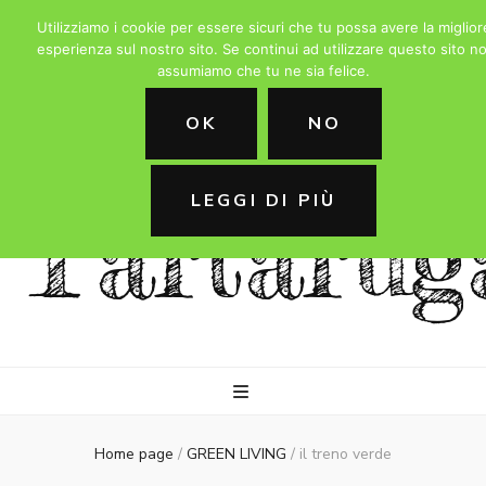
Utilizziamo i cookie per essere sicuri che tu possa avere la miglior
esperienza sul nostro sito. Se continui ad utilizzare questo sito no
assumiamo che tu ne sia felice.
La
OK
NO
LEGGI DI PIÙ
Tartarug
Home page
/
GREEN LIVING
/
il treno verde