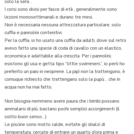
solo la sera…
I corsi sono divisi per fasce di età , generalmente sono
lezioni monosettimanali e durano tre mesi.
Non è necessaria nessuna attrezzatura particolare, solo
cuffia e pannolini contenitivi.
Per la cuffia, io ho usato una cuffia da adulti, dove sul retro
avevo fatto una specie di coda di cavallo con un elastico,
economica e adattabile alla crescita. Per i pannolini,
esistono gli usa e getta tipo “little swimmers”, io però ho
preferito un paio in neoprene. La pipì non la trattengono, è
comuque richiesto che trattengano solo la pupù… che in
acqua non ha mai fatto.
Non bisogna nemmeno avere paura che i bimbi possano
ammalarsi di più, bastano pochi semplici accorgimenti (il
solito buon senso…)
Le piscine sono molto calde, evitate gli sbalzi di
temperatura, cercate di entrare un quarto d’ora prima e