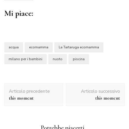
Mi piace:
acqua
ecomamma
La Tartaruga ecomamma
milano per i bambini
nuoto
piscina
Navigazione
Articolo precedente
Articolo successivo
articolo
this moment
this moment
Potrebbe piacerti...