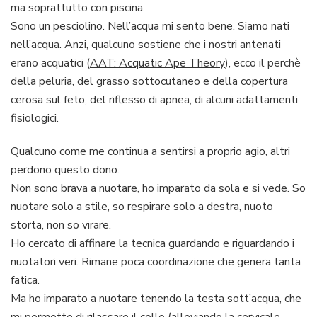
ma soprattutto con piscina.
Sono un pesciolino. Nell’acqua mi sento bene. Siamo nati
nell’acqua. Anzi, qualcuno sostiene che i nostri antenati
erano acquatici (
AAT: Acquatic Ape Theory
), ecco il perchè
della peluria, del grasso sottocutaneo e della copertura
cerosa sul feto, del riflesso di apnea, di alcuni adattamenti
fisiologici.
Qualcuno come me continua a sentirsi a proprio agio, altri
perdono questo dono.
Non sono brava a nuotare, ho imparato da sola e si vede. So
nuotare solo a stile, so respirare solo a destra, nuoto
storta, non so virare.
Ho cercato di affinare la tecnica guardando e riguardando i
nuotatori veri. Rimane poca coordinazione che genera tanta
fatica.
Ma ho imparato a nuotare tenendo la testa sott’acqua, che
mi permette di rilassare il collo (alleviando la cervicale