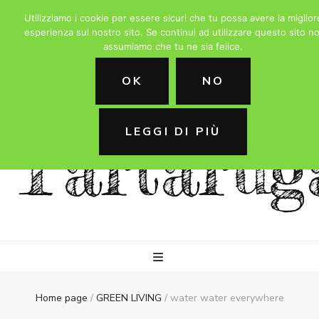
Utilizziamo i cookie per essere sicuri che tu possa avere la miglior
esperienza sul nostro sito. Se continui ad utilizzare questo sito no
assumiamo che tu ne sia felice.
La
OK
NO
LEGGI DI PIÙ
Tartarug
Home page
/
GREEN LIVING
/
water water everywhere