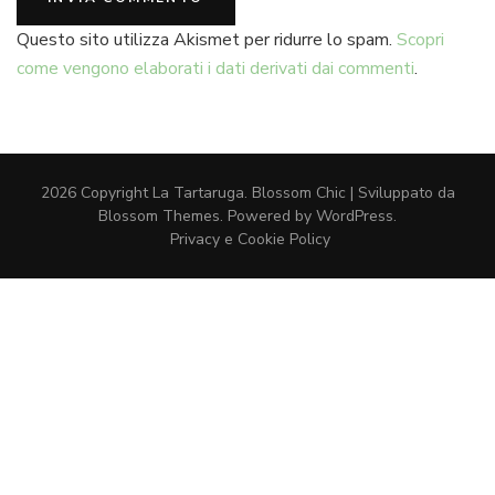
Questo sito utilizza Akismet per ridurre lo spam.
Scopri
come vengono elaborati i dati derivati dai commenti
.
2026 Copyright
La Tartaruga
.
Blossom Chic | Sviluppato da
Blossom Themes
. Powered by
WordPress
.
Privacy e Cookie Policy