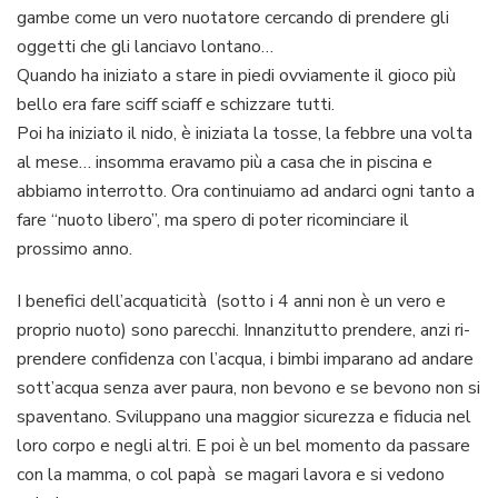
gambe come un vero nuotatore cercando di prendere gli
oggetti che gli lanciavo lontano…
Quando ha iniziato a stare in piedi ovviamente il gioco più
bello era fare sciff sciaff e schizzare tutti.
Poi ha iniziato il nido, è iniziata la tosse, la febbre una volta
al mese… insomma eravamo più a casa che in piscina e
abbiamo interrotto. Ora continuiamo ad andarci ogni tanto a
fare “nuoto libero”, ma spero di poter ricominciare il
prossimo anno.
I benefici dell’acquaticità (sotto i 4 anni non è un vero e
proprio nuoto) sono parecchi. Innanzitutto prendere, anzi ri-
prendere confidenza con l’acqua, i bimbi imparano ad andare
sott’acqua senza aver paura, non bevono e se bevono non si
spaventano. Sviluppano una maggior sicurezza e fiducia nel
loro corpo e negli altri. E poi è un bel momento da passare
con la mamma, o col papà se magari lavora e si vedono