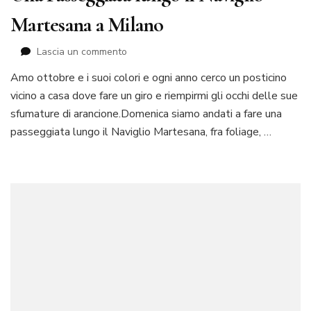
Martesana a Milano
su
Lascia un commento
Una
Amo ottobre e i suoi colori e ogni anno cerco un posticino
Passeggiata
vicino a casa dove fare un giro e riempirmi gli occhi delle sue
lungo
il
sfumature di arancione.Domenica siamo andati a fare una
Naviglio
passeggiata lungo il Naviglio Martesana, fra foliage, …
Martesana
a
Milano