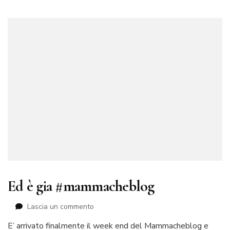
Ed è gia #mammacheblog
su
Lascia un commento
Ed
E’ arrivato finalmente il week end del Mammacheblog e
è