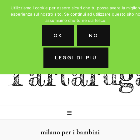
Utilizziamo i cookie per essere sicuri che tu possa avere la miglior
esperienza sul nostro sito. Se continui ad utilizzare questo sito no
assumiamo che tu ne sia felice.
La
OK
NO
LEGGI DI PIÙ
Tartarug
milano per i bambini