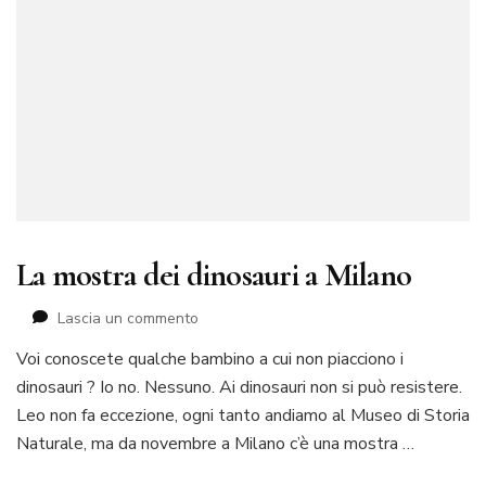
La mostra dei dinosauri a Milano
su
Lascia un commento
La
Voi conoscete qualche bambino a cui non piacciono i
mostra
dinosauri ? Io no. Nessuno. Ai dinosauri non si può resistere.
dei
dinosauri
Leo non fa eccezione, ogni tanto andiamo al Museo di Storia
a
Naturale, ma da novembre a Milano c’è una mostra …
Milano