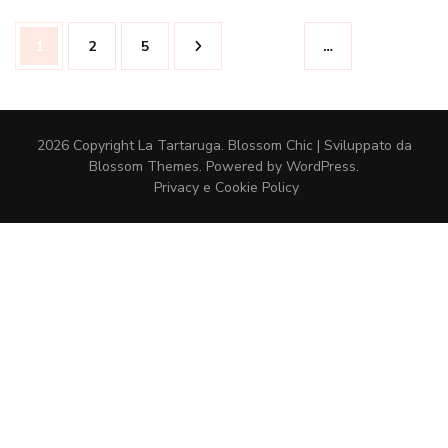
Paginazione
Pagina
Pagina
Pagina
1
2
5
…
degli
articoli
2026 Copyright
La Tartaruga
.
Blossom Chic | Sviluppato da
Blossom Themes
. Powered by
WordPress
.
Privacy e Cookie Policy