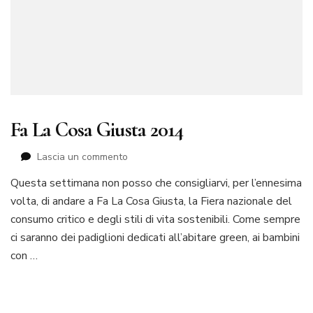
Fa La Cosa Giusta 2014
su
Lascia un commento
Fa
Questa settimana non posso che consigliarvi, per l’ennesima
La
volta, di andare a Fa La Cosa Giusta, la Fiera nazionale del
Cosa
Giusta
consumo critico e degli stili di vita sostenibili. Come sempre
2014
ci saranno dei padiglioni dedicati all’abitare green, ai bambini
con …