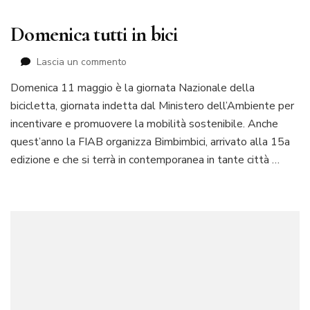
Domenica tutti in bici
su
Lascia un commento
Domenica
Domenica 11 maggio è la giornata Nazionale della
tutti
bicicletta, giornata indetta dal Ministero dell’Ambiente per
in
bici
incentivare e promuovere la mobilità sostenibile. Anche
quest’anno la FIAB organizza Bimbimbici, arrivato alla 15a
edizione e che si terrà in contemporanea in tante città …