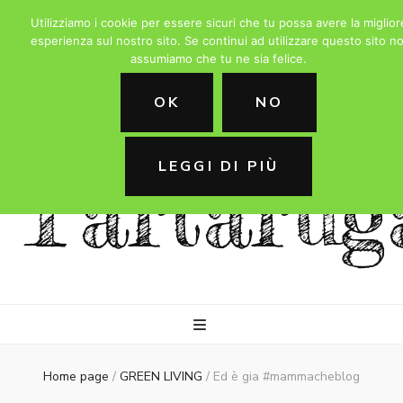
Utilizziamo i cookie per essere sicuri che tu possa avere la miglior
esperienza sul nostro sito. Se continui ad utilizzare questo sito no
assumiamo che tu ne sia felice.
La
OK
NO
LEGGI DI PIÙ
Tartarug
Home page
/
GREEN LIVING
/
Ed è gia #mammacheblog