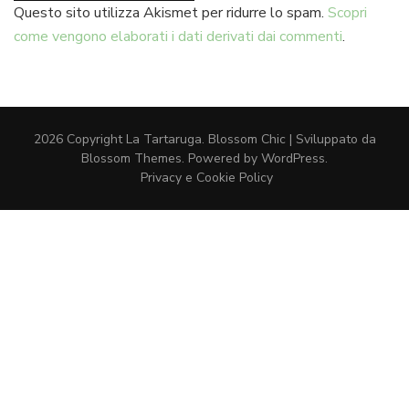
Questo sito utilizza Akismet per ridurre lo spam.
Scopri
come vengono elaborati i dati derivati dai commenti
.
2026 Copyright
La Tartaruga
.
Blossom Chic | Sviluppato da
Blossom Themes
. Powered by
WordPress
.
Privacy e Cookie Policy