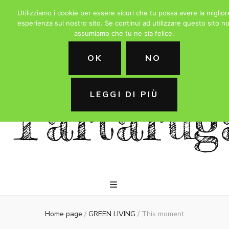
Utilizziamo i cookie per essere sicuri che tu possa avere la miglior
esperienza sul nostro sito. Se continui ad utilizzare questo sito no
assumiamo che tu ne sia felice.
La
OK
NO
LEGGI DI PIÙ
Tartarug
Home page
/
GREEN LIVING
/
This moment