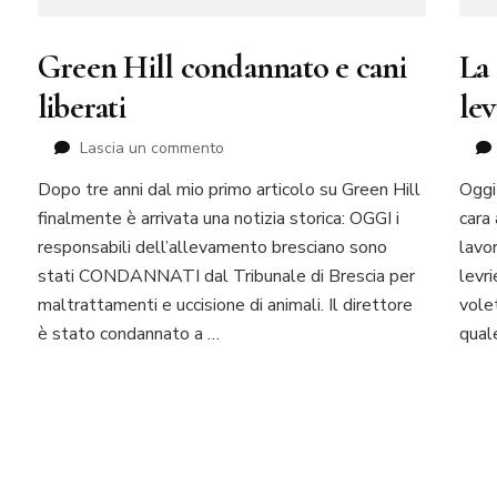
Green Hill condannato e cani
La 
liberati
le
su
Lascia un commento
Green
Dopo tre anni dal mio primo articolo su Green Hill
Oggi 
Hill
finalmente è arrivata una notizia storica: OGGI i
condannato
cara
e
responsabili dell’allevamento bresciano sono
lavor
cani
stati CONDANNATI dal Tribunale di Brescia per
levri
liberati
maltrattamenti e uccisione di animali. Il direttore
vole
è stato condannato a …
qual