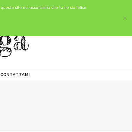
e questo sito noi assumiamo che tu ne sia felice.
ga
CONTATTAMI