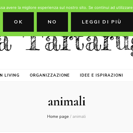
ssa avere la migliore esperienza sul nostro sito. Se continui ad utilizzar
OK
NO
LEGGI DI PIÙ
a Tartaru
N LIVING
ORGANIZZAZIONE
IDEE E ISPIRAZIONI
animali
Home page
/
animali