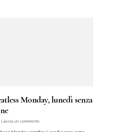
atless Monday, lunedì senza
rne
su
Lascia un commento
Meatless