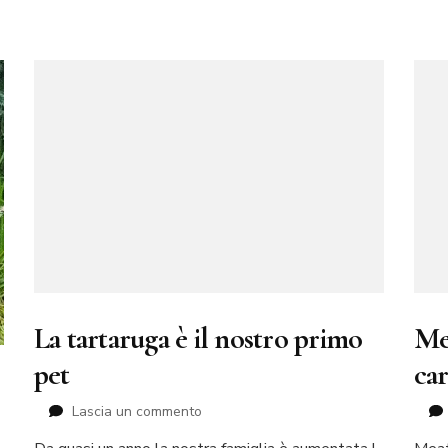
La tartaruga è il nostro primo
Me
pet
ca
su
Lascia un commento
La