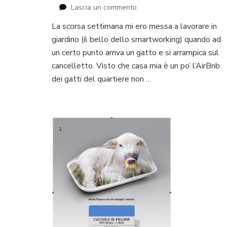
su
Lascia un commento
Chi
La scorsa settimana mi ero messa a lavorare in
chiamare
giardino (il bello dello smartworking) quando ad
quando
si
un certo punto arriva un gatto e si arrampica sul
trova
cancelletto. Visto che casa mia è un po’ l’AirBnb
un
dei gatti del quartiere non …
animale
ferito