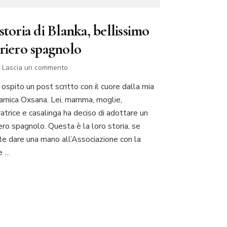
storia di Blanka, bellissimo
vriero spagnolo
su
Lascia un commento
La
ospito un post scritto con il cuore dalla mia
storia
 amica Oxsana. Lei, mamma, moglie,
di
Blanka,
atrice e casalinga ha deciso di adottare un
bellissimo
ero spagnolo. Questa è la loro storia, se
levriero
te dare una mano all’Associazione con la
spagnolo
e …