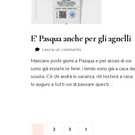
E’ Pasqua anche per gli agnelli
su
Lascia un commento
E’
Mancano pochi giorni a Pasqua e per alcuni di voi
Pasqua
sono già iniziate le ferie, i bimbi sono già a casa da
anche
per
scuola. C’è chi andrà in vacanza, chi resterà a casa.
gli
Io auguro a tutti voi di passare questi …
agnelli
Paginazione
Pagina
Pagina
Pagina
1
2
3
degli