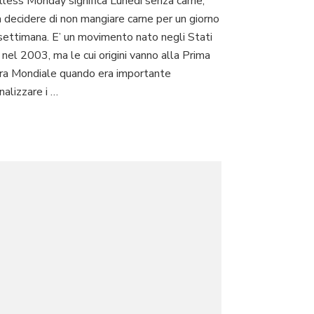
less Monday significa Lunedì senza carne,
Monday,
a decidere di non mangiare carne per un giorno
lunedì
senza
 settimana. E’ un movimento nato negli Stati
carne
 nel 2003, ma le cui origini vanno alla Prima
ra Mondiale quando era importante
nalizzare i …