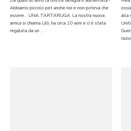
Da quasi un anno la nostra famiglia è aumentata !
Meat
tartaruga
Abbiamo piccolo pet anche noi e non poteva che
è
ossi
il
essere… UNA TARTARUGA. La nostra nuova
alla
nostro
amica si chiama Lilli, ha circa 10 anni e ci è stata
Uniti
primo
regalata da un …
Guer
pet
razio