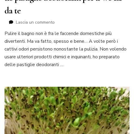
da te
su
Lascia un commento
Le
Pulire il bagno non è fra le faccende domestiche più
pastiglie
divertenti. Ma va fatto, spesso e bene… A volte però i
deodoranti
per
cattivi odori persistono nonostante la pulizia. Non volendo
il
usare ulteriori prodotti chimici e inquinanti, ho preparato
wc
delle pastiglie deodoranti …
fai
da
te