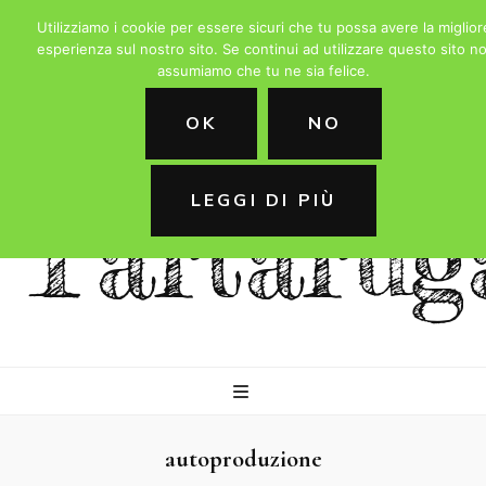
Utilizziamo i cookie per essere sicuri che tu possa avere la miglior
esperienza sul nostro sito. Se continui ad utilizzare questo sito no
assumiamo che tu ne sia felice.
La
OK
NO
LEGGI DI PIÙ
Tartarug
autoproduzione