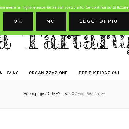
ssa avere la migliore esperienza sul nostro sito. Se continui ad utilizzar
OK
NO
LEGGI DI PIÙ
a Tartaru
N LIVING
ORGANIZZAZIONE
IDEE E ISPIRAZIONI
Home page
/
GREEN LIVING
/
Eco Post It n.34