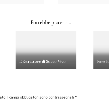
Potrebbe piacerti...
L’Estrattore di Succo Vivo
Fare l
ato.
I campi obbligatori sono contrassegnati
*