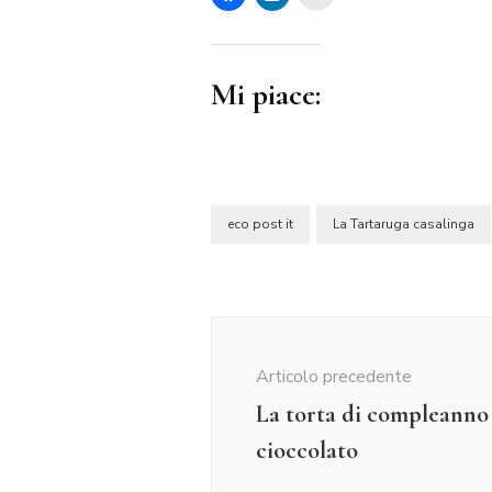
Mi piace:
eco post it
La Tartaruga casalinga
Navigazione
articolo
Articolo precedente
La torta di compleanno 
cioccolato