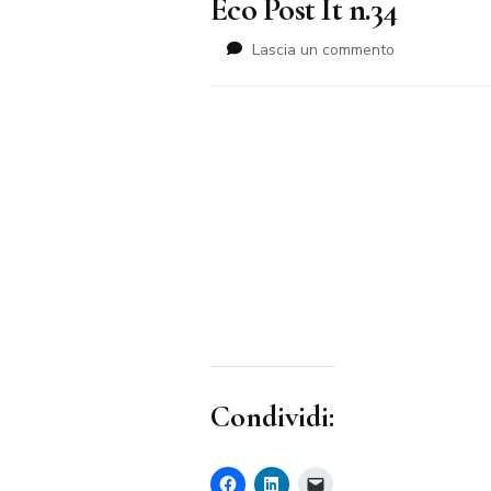
Eco Post It n.34
su
Lascia un commento
Eco
Post
It
n.34
Condividi: