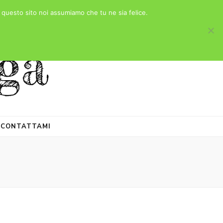
e questo sito noi assumiamo che tu ne sia felice.
ga
CONTATTAMI