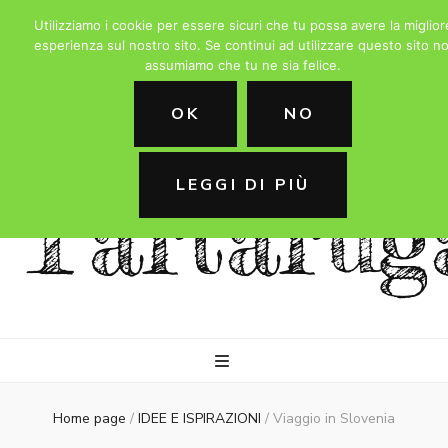
Utilizziamo i cookie per essere sicuri che tu possa avere la miglior
esperienza sul nostro sito. Se continui ad utilizzare questo sito no
assumiamo che tu ne sia felice.
La
OK
NO
LEGGI DI PIÙ
Tartarug
Home page
/
IDEE E ISPIRAZIONI
/
Viaggio in Slovenia