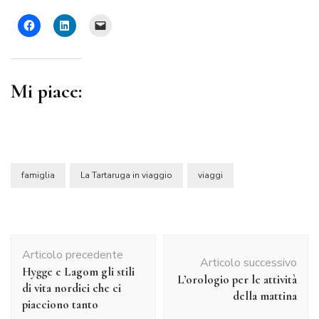
Mi piace:
famiglia
La Tartaruga in viaggio
viaggi
Navigazione
Articolo precedente
articolo
Articolo successivo
Hygge e Lagom gli stili
L’orologio per le attività
di vita nordici che ci
della mattina
piacciono tanto