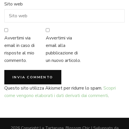
Sito web
Avvertimi via
Avvertimi via
email in caso di
email alla
risposte al mio
pubblicazione di
commento.
un nuovo articolo.
Questo sito utilizza Akismet per ridurre lo spam.
Scopri
come vengono elaborati i dati derivati dai commenti
.
2026 Copyright
La Tartaruga
.
Blossom Chic | Sviluppato da