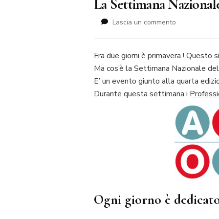
La Settimana Nazionale
su
Lascia un commento
La
Settimana
Nazionale
Fra due giorni è primavera ! Questo si
dell’Organizz
Ma cos’è la Settimana Nazionale del
2018
E’ un evento giunto alla quarta edi
Durante questa settimana i
Professi
Ogni giorno è dedicato