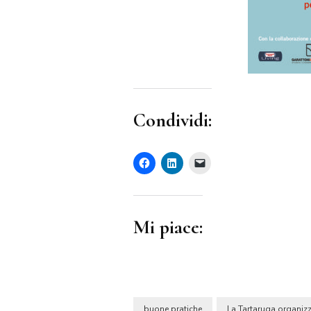
Condividi:
Mi piace:
buone pratiche
La Tartaruga organiz