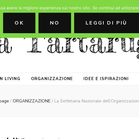
ssa avere la migliore esperienza sul nostro sito. Se continui ad utilizzar
OK
NO
LEGGI DI PIÙ
a Tartaru
N LIVING
ORGANIZZAZIONE
IDEE E ISPIRAZIONI
page
/
ORGANIZZAZIONE
/
La Settimana Nazionale dell’Organizzazio