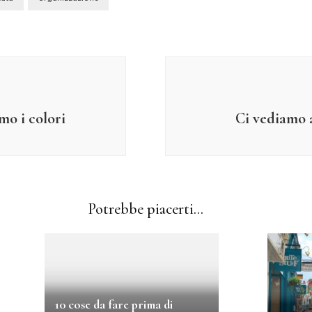
mo i colori
Ci vediamo 
Potrebbe piacerti...
10 cose da fare prima di