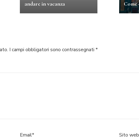
andare in vacanza
Come o
ato.
I campi obbligatori sono contrassegnati
*
Email
*
Sito web