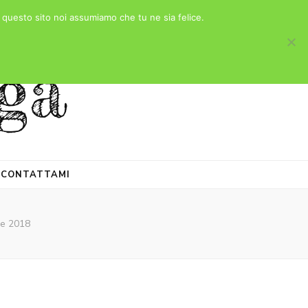
e questo sito noi assumiamo che tu ne sia felice.
ga
CONTATTAMI
ne 2018