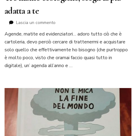
adatta a te
su
Lascia un commento
Tre
Agende, matite ed evidenziatori… adoro tutto ciò che è
matite
cartoleria, devo perciò cercare di trattenermi e acquistare
ecologiche,
scegli
solo quello che effettivamente ho bisogno (che purtroppo
la
è molto poco, visto che oramai faccio quasi tutto in
più
digitale), un’ agenda all’anno e …
adatta
a
te