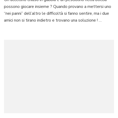
libro
possono giocare insieme ? Quando provano a mettersi uno
“il
pesce
“nei panni” dell’altro le difficoltà si fanno sentire, ma i due
e
amici non si tirano indietro e trovano una soluzione ! …
l’uccellino”