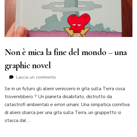
Non è mica la fine del mondo – una
graphic novel
su
Lascia un commento
Non
Se in un futuro gli alieni venissero in gita sulla Terra cosa
è
troverebbero ? Un pianeta disabitato, distrutto da
mica
la
catastrofi ambientali e errori umani. Una simpatica comitiva
fine
di alieni sbarca per una gita sulla Terra, un gruppetto si
del
stacca dal …
mondo
–
una