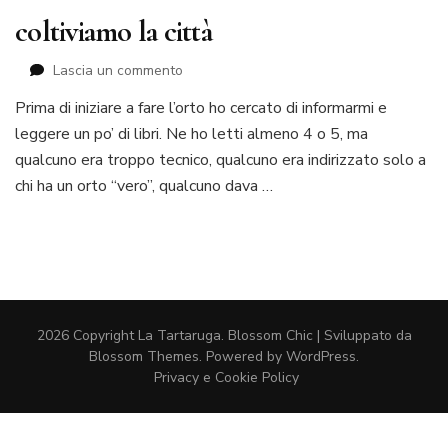
coltiviamo la città
su
Lascia un commento
coltiviamo
Prima di iniziare a fare l’orto ho cercato di informarmi e
la
leggere un po’ di libri. Ne ho letti almeno 4 o 5, ma
città
qualcuno era troppo tecnico, qualcuno era indirizzato solo a
chi ha un orto “vero”, qualcuno dava …
2026 Copyright
La Tartaruga
.
Blossom Chic | Sviluppato da
Blossom Themes
. Powered by
WordPress
.
Privacy e Cookie Policy