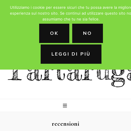
Utilizziamo i cookie per essere sicuri che tu possa avere la miglior
esperienza sul nostro sito. Se continui ad utilizzare questo sito no
assumiamo che tu ne sia felice.
La
OK
NO
LEGGI DI PIÙ
Tartarug
recensioni