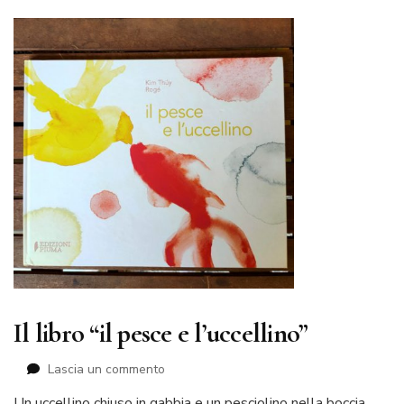
graphic
novel
Il libro “il pesce e l’uccellino”
su
Lascia un commento
Il
Un uccellino chiuso in gabbia e un pesciolino nella boccia