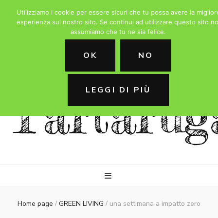
Utilizziamo i cookie per essere sicuri che tu possa avere la miglior
esperienza sul nostro sito. Se continui ad utilizzare questo sito no
assumiamo che tu ne sia felice.
La
OK
NO
LEGGI DI PIÙ
Tartarug
Home page
/
GREEN LIVING
/
una settimana a impatto zero