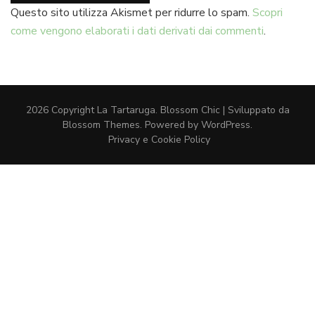
Questo sito utilizza Akismet per ridurre lo spam.
Scopri
come vengono elaborati i dati derivati dai commenti
.
2026 Copyright
La Tartaruga
.
Blossom Chic | Sviluppato da
Blossom Themes
. Powered by
WordPress
.
Privacy e Cookie Policy