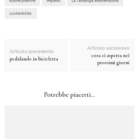
buone pratiche
impatto
La Tartaruga ambientalista
sostenibilità
Navigazione
Articolo successivo
articolo
Articolo precedente
cosa ci aspetta nei
pedalando in bicicletta
prossimi giorni
Potrebbe piacerti...