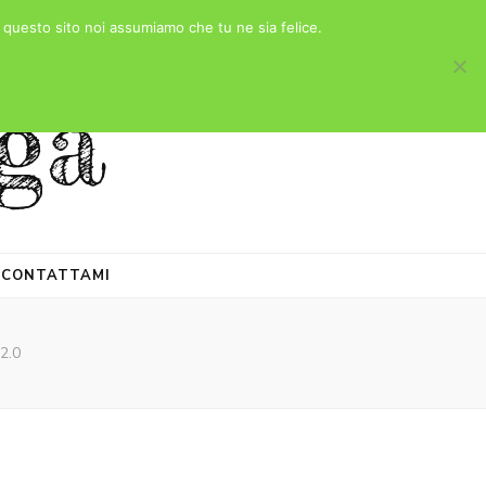
e questo sito noi assumiamo che tu ne sia felice.
ga
CONTATTAMI
 2.0