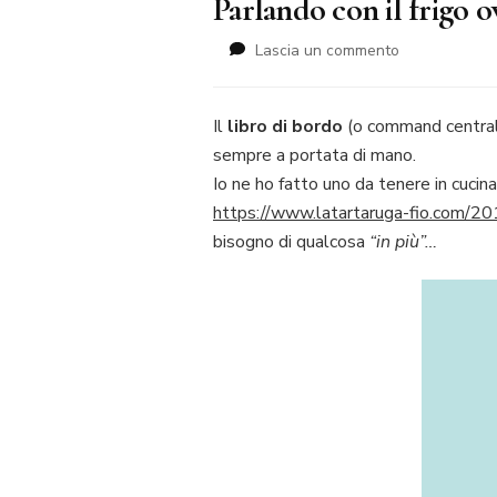
Parlando con il frigo o
su
Lascia un commento
Parlando
con
il
Il
libro di bordo
(o command central b
frigo
sempre a portata di mano.
ovvero
Io ne ho fatto uno da tenere in cucina
il
https://www.latartaruga-fio.com/201
libro
di
bisogno di qualcosa
“in più”…
bordo
2.0