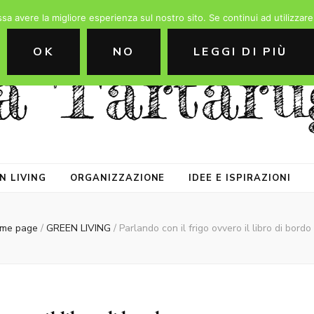
ssa avere la migliore esperienza sul nostro sito. Se continui ad utilizzar
OK
NO
LEGGI DI PIÙ
a Tartaru
N LIVING
ORGANIZZAZIONE
IDEE E ISPIRAZIONI
me page
/
GREEN LIVING
/
Parlando con il frigo ovvero il libro di bordo