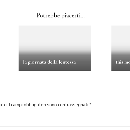
Potrebbe piacerti...
la giornata della lentezza
this m
ato.
I campi obbligatori sono contrassegnati
*