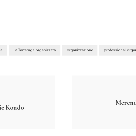
ga
La Tartaruga organizzata
organizzazione
professional organ
Merend
rie Kondo